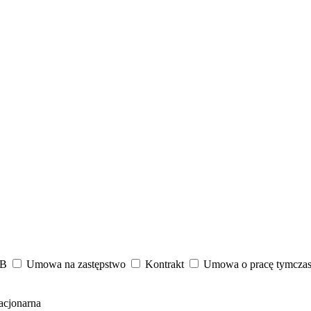
2B
Umowa na zastępstwo
Kontrakt
Umowa o pracę tymcza
acjonarna