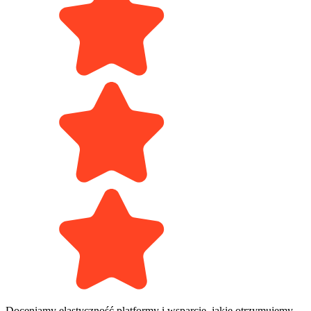
Doceniamy elastyczność platformy i wsparcie, jakie otrzymujemy.